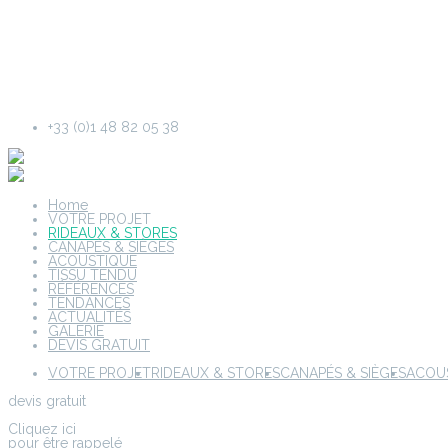
+33 (0)1 48 82 05 38
Home
VOTRE PROJET
RIDEAUX & STORES
CANAPÉS & SIÈGES
ACOUSTIQUE
TISSU TENDU
RÉFÉRENCES
TENDANCES
ACTUALITÉS
GALERIE
DEVIS GRATUIT
VOTRE PROJET
RIDEAUX & STORES
CANAPÉS & SIÈGES
ACOU
devis gratuit
Cliquez ici
pour être rappelé