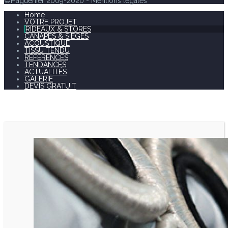
©Haguenier 2009-2020 - Mentions légales
Home
VOTRE PROJET
RIDEAUX & STORES
CANAPÉS & SIÈGES
ACOUSTIQUE
TISSU TENDU
RÉFÉRENCES
TENDANCES
ACTUALITÉS
GALERIE
DEVIS GRATUIT