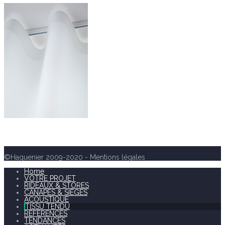
©Haguenier 2009-2020 - Mentions légales
Home
VOTRE PROJET
RIDEAUX & STORES
CANAPÉS & SIÈGES
ACOUSTIQUE
TISSU TENDU
RÉFÉRENCES
TENDANCES