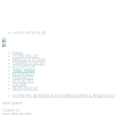
+33 (0)1 48 82 05 38
Home
VOTRE PROJET
RIDEAUX & STORES
CANAPÉS & SIÈGES
ACOUSTIQUE
TISSU TENDU
RÉFÉRENCES
TENDANCES
ACTUALITÉS
GALERIE
DEVIS GRATUIT
VOTRE PROJET
RIDEAUX & STORES
CANAPÉS & SIÈGES
ACOU
devis gratuit
Cliquez ici
pour être rappelé