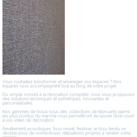
Vous souhaitez transformer et aménager vos espaces ? Nos
équipes vous accompagnent tout au long de votre projet.
Du simple conseil à la rénovation complète, nous vous proposons
des solutions techniques et esthétiques, innovantes et
personnalisées.
Nos gammes de tissus issus des collections de fabricants parmi
les plus pointus du marché vous permettront de laisser libre court
à vos idées de décoration.
Revêtement acoustiques, tissu mural, feutrine, le tissu tendu se
décline pour de nombreuses réalisations propres à révéler votre