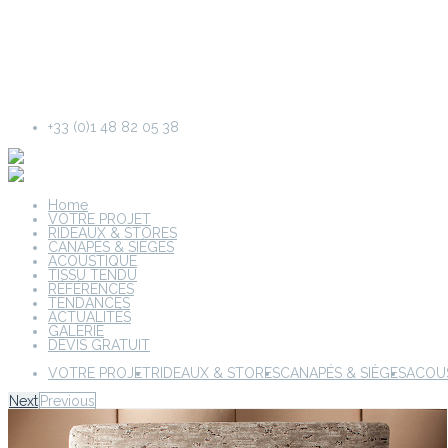
+33 (0)1 48 82 05 38
Home
VOTRE PROJET
RIDEAUX & STORES
CANAPÉS & SIÈGES
ACOUSTIQUE
TISSU TENDU
RÉFÉRENCES
TENDANCES
ACTUALITÉS
GALERIE
DEVIS GRATUIT
VOTRE PROJET
RIDEAUX & STORES
CANAPÉS & SIÈGES
ACOU
Next
Previous