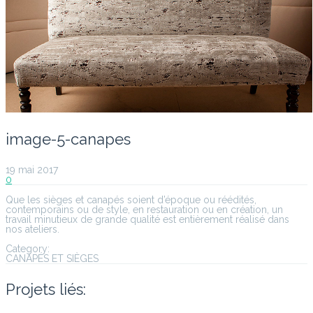
image-5-canapes
19 mai 2017
0
Que les sièges et canapés soient d’époque ou réédités,
contemporains ou de style, en restauration ou en création, un
travail minutieux de grande qualité est entièrement réalisé dans
nos ateliers.
Category:
CANAPÉS ET SIÈGES
Projets liés: