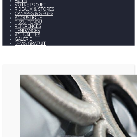
Home
VOTRE PROJET
RIDEAUX & STORES
CANAPÉS & SIÈGES
ACOUSTIQUE
TISSU TENDU
RÉFÉRENCES
TENDANCES
ACTUALITÉS
GALERIE
DEVIS GRATUIT